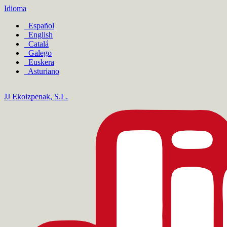
Idioma
Español
English
Catalá
Galego
Euskera
Asturiano
JJ Ekoizpenak, S.L.